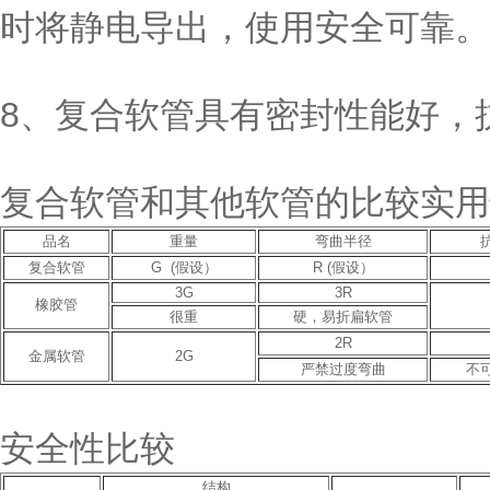
时将静电导出，使用安全可靠。
8、复合软管具有密封性能好，
复合软管和其他软管的比较实用
品名
重量
弯曲半径
复合软管
G (假设）
R (假设）
3G
3R
橡胶管
很重
硬，易折扁软管
2R
金属软管
2G
严禁过度弯曲
不
安全性比较
结构