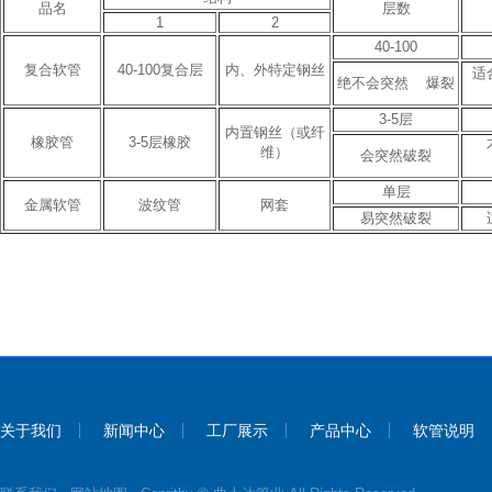
品名
层数
1
2
40-100
复合软管
40-100复合层
内、外特定钢丝
适
绝不会突然 爆裂
3-5层
内置钢丝（或纤
橡胶管
3-5层橡胶
维）
会突然破裂
单层
金属软管
波纹管
网套
易突然破裂
关于我们
新闻中心
工厂展示
产品中心
软管说明