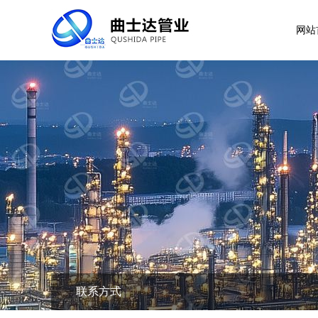
网站
联系方式