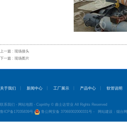
上一篇 :
现场接头
下一篇 :
现场图片
关于我们
新闻中心
工厂展示
产品中心
软管说明
联系我们
-
网站地图
- Coprithy © 曲士达管业 All Rights Reserved
鲁ICP备17035839号
鲁公网安备 37069302000331号 -
网站建设：
烟台