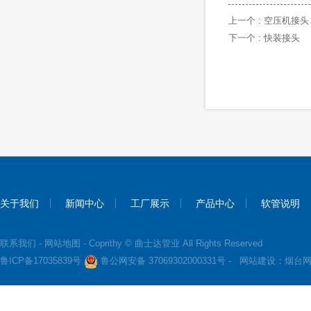
上一个 :
空压机接头
下一个 :
快装接头
关于我们
新闻中心
工厂展示
产品中心
软管说明
联系我们
-
网站地图
- Coprithy © 曲士达管业 All Rights Reserved
鲁ICP备17035839号
鲁公网安备 37069302000331号 -
网站建设：
烟台