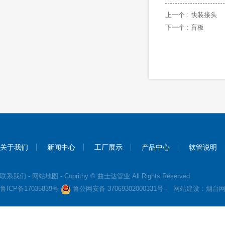
上一个 :
快装接头
下一个 :
盲板
关于我们
新闻中心
工厂展示
产品中心
软管说明
联系我们
-
网站地图
- Coprithy © 曲士达管业 All Rights Reserved
鲁ICP备17035839号
鲁公网安备 37069302000331号 -
网站建设：
烟台